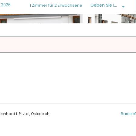
Geben Sie Ihren Code ein
1 Zimmer
für
2 Erwachsene
Leonhard i. Pitztal
Österreich
Barriere