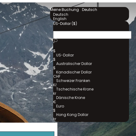
Meine Buchung
Deutsch
Deutsch
English
US-Dollar ($)
$
US-Dollar
$
Australischer Dollar
$
Kanadischer Dollar
CHF
Schweizer Franken
Kč
Tschechische Krone
kr
Dänische Krone
€
Euro
$
Hong Kong Dollar
kr
Norwegische Krone
kr
Schwedische Krone
₺